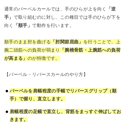
通常のバーベルカールでは、手のひらが上を向く
「逆
手」
で取り組むのに対し、この種目では手のひらが下を
向く
「順手」
で動作を行います。
順手のまま肘を曲げる
「肘関節屈曲」
を行うことで、上
腕二頭筋への負荷が弱まり
「腕橈骨筋・上腕筋への負荷
が高まる」
のが特徴です。
【バーベル・リバースカールのやり方】
バーベルを肩幅程度の手幅でリバースグリップ（順
手）で握り、直立します。
肩幅程度の足幅で直立し、背筋をまっすぐ伸ばしてお
きます。