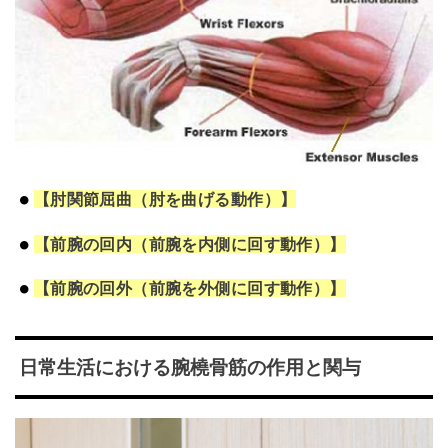
【肘関節屈曲（肘を曲げる動作）】
【前腕の回内（前腕を内側に回す動作）】
【前腕の回外（前腕を外側に回す動作）】
日常生活における腕橈骨筋の作用と関与