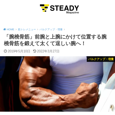
MENU
HOME
筋トレメニュー
バルクアップ・増量
「腕橈骨筋」前腕と上腕にかけて位置する腕
橈骨筋を鍛えて太くて逞しい腕へ！
2019年5月10日
2022年3月27日
バルクアップ・増量