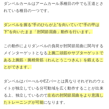
ダンベルカールはアームカール系種目の中でも王道とさ
れている種目の一つです。
ダンベルを握る“手のひらが上”を向いていて“手の甲は
下”を向いたまま「肘関節屈曲」動作を行います。
この動作によりダンベルの負荷が肘関節屈曲に関与する
メインターゲットとなる
上腕二頭筋やサブターゲットで
ある上腕筋・腕橈骨筋（わんとうこつきん）を鍛えるこ
とができます。
ダンベルはバーべルやEZバーとは異なりそれぞれのウェ
イトが独立している分可動域を広く動作することが出来
る上、独立しているので
左右の肘関節屈曲をより意識し
たトレーニングが可能
になります。