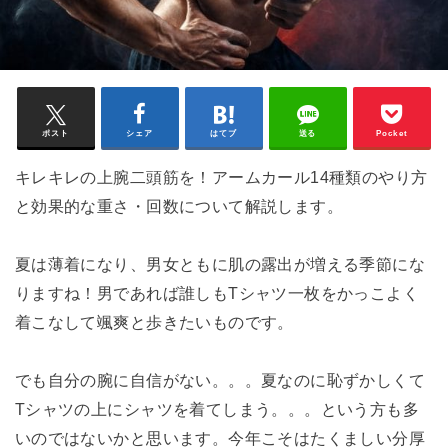
ポスト
シェア
はてブ
送る
Pocket
キレキレの上腕二頭筋を！アームカール14種類のやり方
と効果的な重さ・回数について解説します。
夏は薄着になり、男女ともに肌の露出が増える季節にな
りますね！男であれば誰しもTシャツ一枚をかっこよく
着こなして颯爽と歩きたいものです。
でも自分の腕に自信がない。。。夏なのに恥ずかしくて
Tシャツの上にシャツを着てしまう。。。という方も多
いのではないかと思います。今年こそはたくましい分厚