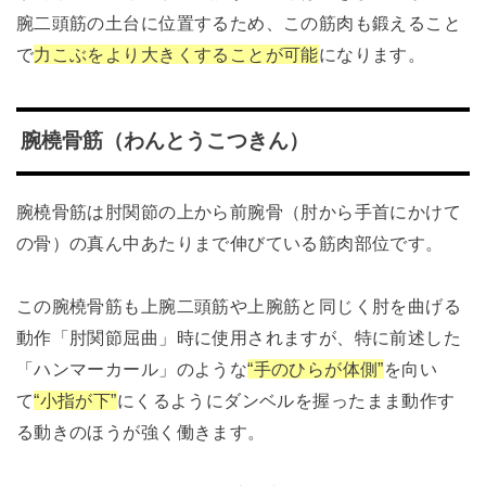
腕二頭筋の土台に位置するため、この筋肉も鍛えること
で
力こぶをより大きくすることが可能
になります。
腕橈骨筋（わんとうこつきん）
腕橈骨筋は肘関節の上から前腕骨（肘から手首にかけて
の骨）の真ん中あたりまで伸びている筋肉部位です。
この腕橈骨筋も上腕二頭筋や上腕筋と同じく肘を曲げる
動作「肘関節屈曲」時に使用されますが、特に前述した
「ハンマーカール」のような
“手のひらが体側”
を向い
て
“小指が下”
にくるようにダンベルを握ったまま動作す
る動きのほうが強く働きます。