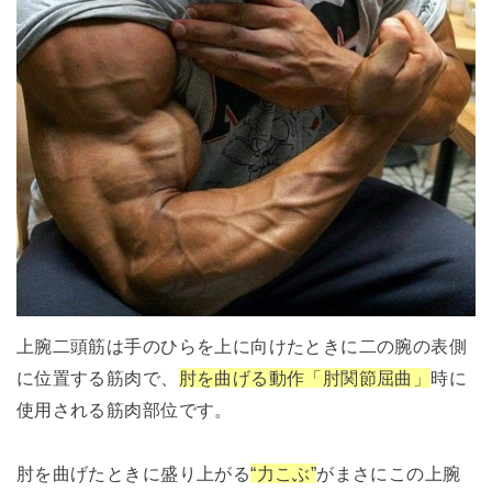
上腕二頭筋は手のひらを上に向けたときに二の腕の表側
に位置する筋肉で、
肘を曲げる動作「肘関節屈曲」
時に
使用される筋肉部位です。
肘を曲げたときに盛り上がる
“力こぶ”
がまさにこの上腕