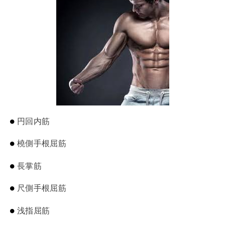
円回内筋
橈側手根屈筋
長掌筋
尺側手根屈筋
浅指屈筋