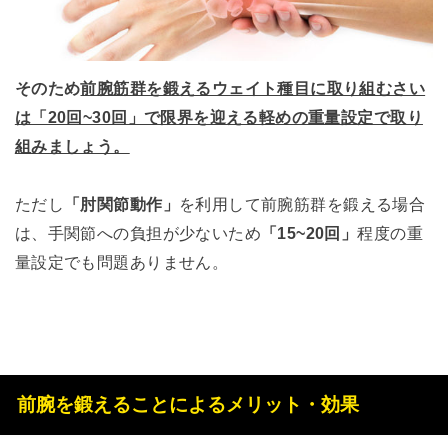
そのため
前腕筋群を鍛えるウェイト種目に取り組むさい
は「20回~30回」で限界を迎える軽めの重量設定で取り
組みましょう。
ただし
「肘関節動作」
を利用して前腕筋群を鍛える場合
は、手関節への負担が少ないため
「15~20回」
程度の重
量設定でも問題ありません。
前腕を鍛えることによるメリット・効果