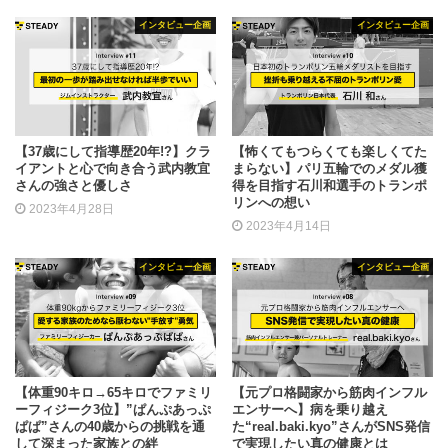
インタビュー企画
インタビュー企画
【37歳にして指導歴20年!?】クラ
【怖くてもつらくても楽しくてた
イアントと心で向き合う武内教宜
まらない】パリ五輪でのメダル獲
さんの強さと優しさ
得を目指す石川和選手のトランポ
リンへの想い
2023年4月28日
2023年4月14日
インタビュー企画
インタビュー企画
【体重90キロ→65キロでファミリ
【元プロ格闘家から筋肉インフル
ーフィジーク3位】”ぱんぷあっぷ
エンサーへ】病を乗り越え
ぱぱ”さんの40歳からの挑戦を通
た“real.baki.kyo”さんがSNS発信
して深まった家族との絆
で実現したい真の健康とは