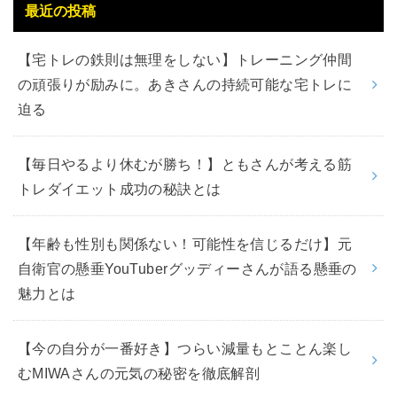
最近の投稿
【宅トレの鉄則は無理をしない】トレーニング仲間
の頑張りが励みに。あきさんの持続可能な宅トレに
迫る
【毎日やるより休むが勝ち！】ともさんが考える筋
トレダイエット成功の秘訣とは
【年齢も性別も関係ない！可能性を信じるだけ】元
自衛官の懸垂YouTuberグッディーさんが語る懸垂の
魅力とは
【今の自分が一番好き】つらい減量もとことん楽し
むMIWAさんの元気の秘密を徹底解剖