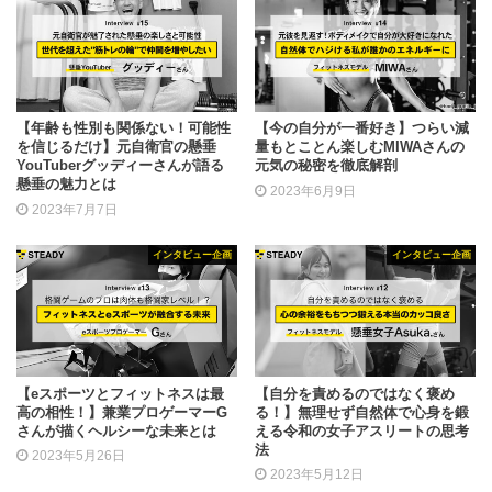
【年齢も性別も関係ない！可能性
【今の自分が一番好き】つらい減
を信じるだけ】元自衛官の懸垂
量もとことん楽しむMIWAさんの
YouTuberグッディーさんが語る
元気の秘密を徹底解剖
懸垂の魅力とは
2023年6月9日
2023年7月7日
インタビュー企画
インタビュー企画
【eスポーツとフィットネスは最
【自分を責めるのではなく褒め
高の相性！】兼業プロゲーマーG
る！】無理せず自然体で心身を鍛
さんが描くヘルシーな未来とは
える令和の女子アスリートの思考
法
2023年5月26日
2023年5月12日