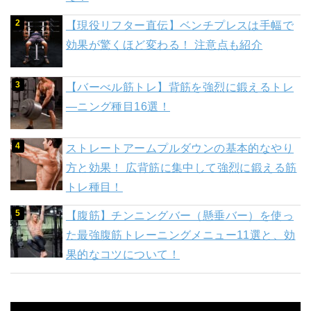
【現役リフター直伝】ベンチプレスは手幅で
効果が驚くほど変わる！ 注意点も紹介
【バーべル筋トレ】背筋を強烈に鍛えるトレ
―ニング種目16選！
ストレートアームプルダウンの基本的なやり
方と効果！ 広背筋に集中して強烈に鍛える筋
トレ種目！
【腹筋】チンニングバー（懸垂バー）を使っ
た最強腹筋トレーニングメニュー11選と、効
果的なコツについて！