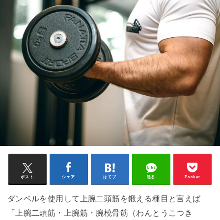
ポスト
シェア
はてブ
送る
Pocket
ダンベルを使用して上腕二頭筋を鍛える種目と言えば
「上腕二頭筋・上腕筋・腕橈骨筋（わんとうこつき