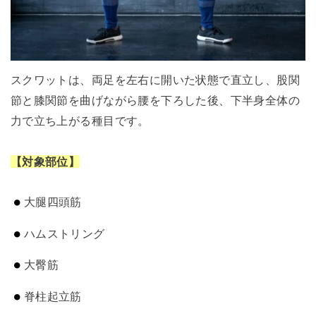
スクワットは、両足を左右に開いた状態で直立し、股関
節と膝関節を曲げながら腰を下ろした後、下半身全体の
力で立ち上がる種目です。
【対象部位】
大腿四頭筋
ハムストリング
大臀筋
脊柱起立筋