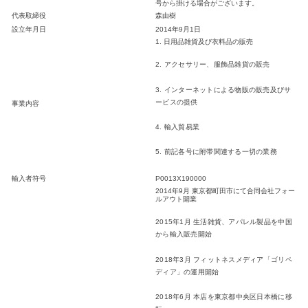
号から掛ける場合がございます。
代表取締役
森由樹
設立年月日
2014年9月1日
1. 日用品雑貨及び衣料品の販売
2. アクセサリー、服飾品雑貨の販売
3. インターネットによる物販の販売及びサ
ービスの提供
事業内容
4. 輸入貿易業
5. 前記各号に附帯関連する一切の業務
輸入者符号
P0013X190000
2014年9月 東京都町田市にて合同会社フォー
ルアウト開業
2015年1月 生活雑貨、アパレル製品を中国
から輸入販売開始
2018年3月 フィットネスメディア「ゴリペ
ディア」の運用開始
2018年6月 本店を東京都中央区日本橋に移