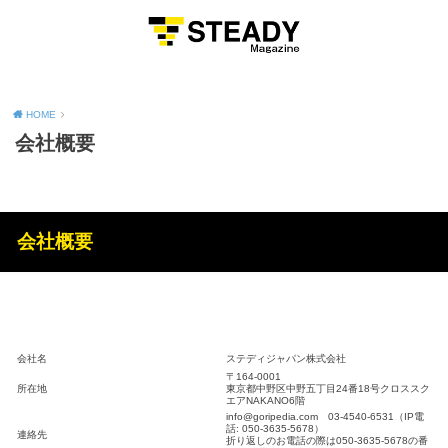
MENU
HOME
会社概要
会社概要
会社名
ステディジャパン株式会社
〒164-0001
所在地
東京都中野区中野五丁目24番18号クロススク
エアNAKANO6階
info@goripedia.com 03-4540-6531（IP電
話: 050-3635-5678）
連絡先
折り返しのお電話の際は050-3635-5678の番