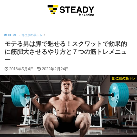
MENU
HOME
部位別の筋トレ
モテる男は脚で魅せる！スクワットで効果的
に筋肥大させるやり方と７つの筋トレメニュ
ー
2018年5月4日
2022年2月24日
部位別の筋トレ