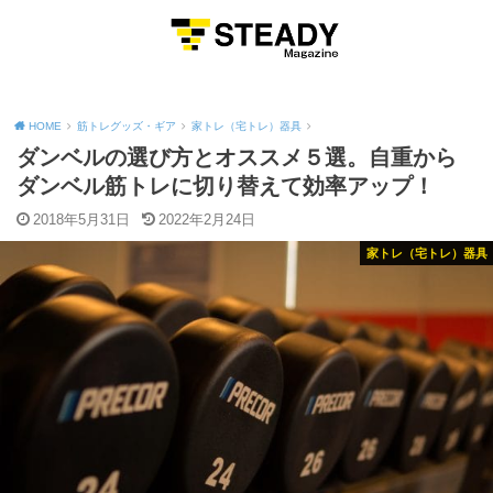
MENU
HOME
筋トレグッズ・ギア
家トレ（宅トレ）器具
ダンベルの選び方とオススメ５選。自重から
ダンベル筋トレに切り替えて効率アップ！
2018年5月31日
2022年2月24日
家トレ（宅トレ）器具