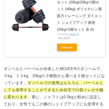
セット (20kg)/20kg×2個セ
ット (40kg) ポリエチレン製
筋力トレーニング ダイエッ
ト シェイプアップ 静音
(20kg×2個セット 赤 A)
created by
Rinker
MOJEER
Amazon
ダンベルとバーベルが合体したMOJEERのダンベルで、
５kg、１０kg、20kgの３種類から選べる２個セットにな
っています。
ダンベルでの使用はもちろん、バーベルと
しても使用することができるため自宅での筋トレが大幅
に変わります
。更に、シャフトは0.5kgと軽めに設定し
ており、女性でも二の腕のシェイプアップにも使用する