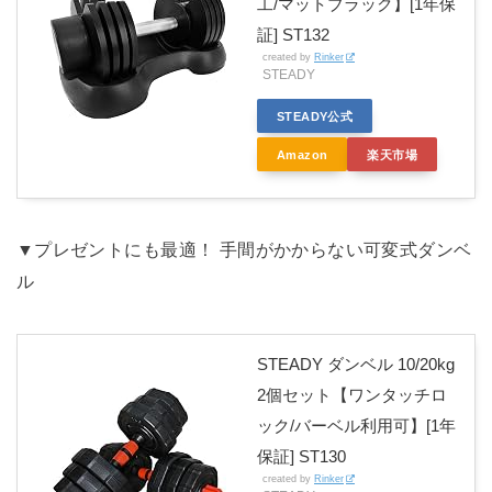
工/マットブラック】[1年保
証] ST132
created by
Rinker
STEADY
STEADY公式
Amazon
楽天市場
▼プレゼントにも最適！ 手間がかからない可変式ダンベ
ル
STEADY ダンベル 10/20kg
2個セット【ワンタッチロ
ック/バーベル利用可】[1年
保証] ST130
created by
Rinker