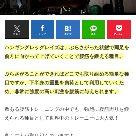
ポスト
シェア
はてブ
送る
Pocket
ハンギングレッグレイズは、ぶらさがった状態で両足を
前方に向かって上げていくことで腹筋を鍛える種目。
ぶらさがることができればどこでも取り組め
る簡単な種
目ですが、下半身の重量を負荷として利用していくた
め、非常に強度の高い刺激を腹筋に与えられます。
数ある腹筋トレーニングの中でも、強烈に腹筋周りを鍛
えられる種目として世界中のトレーニーに大人気！
多くの人が取り組んでいますよ。