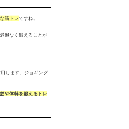
な筋トレ
ですね。
満遍なく鍛えることが
作用します。ジョギング
筋や体幹を鍛えるトレ
！