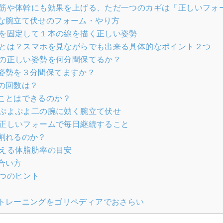
筋や体幹にも効果を上げる、ただ一つのカギは「正しいフォ
な腕立て伏せのフォーム・やり方
を固定して１本の線を描く正しい姿勢
とは？スマホを見ながらでも出来る具体的なポイント２つ
の正しい姿勢を何分間保てるか？
姿勢を３分間保てますか？
の回数は？
ことはできるのか？
ぷよぷよ二の腕に効く腕立て伏せ
正しいフォームで毎日継続すること
割れるのか？
える体脂肪率の目安
合い方
つのヒント
トレーニングをゴリペディアでおさらい