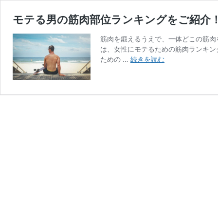
モテる男の筋肉部位ランキングをご紹介！
筋肉を鍛えるうえで、一体どこの筋肉
は、女性にモテるための筋肉ランキン
モ
ための …
続きを読む
テ
る
男
の
筋
肉
部
位
ラ
ン
キ
ン
グ
を
ご