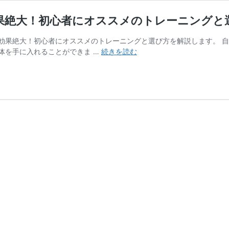
果絶大！初心者にオススメのトレーニングと
効果絶大！初心者にオススメのトレーニングと選び方を解説します。 
バ
体を手に入れることができま …
続きを読む
ラ
ン
ス
ボ
ー
ル
は
ダ
イ
エ
ッ
ト・
体
幹
に
効