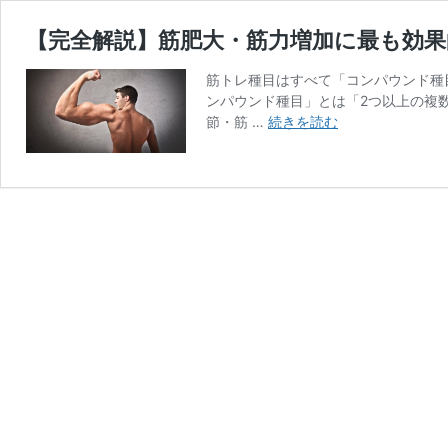
【完全解説】筋肥大・筋力増加に最も効
筋トレ種目はすべて「コンパウンド種
ンパウンド種目」とは「2つ以上の複
【完
節・筋 …
続きを読む
全
解
説】
筋
肥
大・
筋
力
増
加
に
最
も
効
果