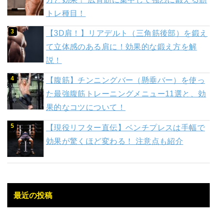
トレ種目！
【3D肩！】リアデルト（三角筋後部）を鍛え
て立体感のある肩に！効果的な鍛え方を解
説！
【腹筋】チンニングバー（懸垂バー）を使っ
た最強腹筋トレーニングメニュー11選と、効
果的なコツについて！
【現役リフター直伝】ベンチプレスは手幅で
効果が驚くほど変わる！ 注意点も紹介
最近の投稿