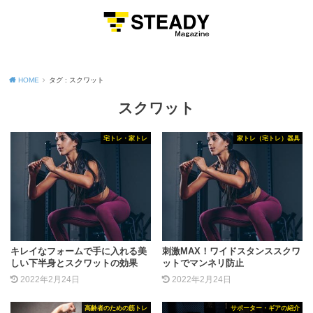
MENU
HOME
タグ : スクワット
スクワット
宅トレ・家トレ
家トレ（宅トレ）器具
キレイなフォームで手に入れる美
刺激MAX！ワイドスタンススクワ
しい下半身とスクワットの効果
ットでマンネリ防止
2022年2月24日
2022年2月24日
高齢者のための筋トレ
サポーター・ギアの紹介