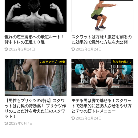
憧れの逆三角形への最短ルート！
スクワットは万能！腹筋を割るの
背中トレの王道１０選
に効果的で意外な方法を大公開
2022年2月24日
2022年2月24日
バルクアップ・増量
部位別の筋トレ
【男性もプリケツの時代】スクワ
モテる男は脚で魅せる！スクワッ
ットはお尻の特効薬！ プリケツ作
トで効果的に筋肥大させるやり方
りのことだけを考えた11のスクワ
と７つの筋トレメニュー
ット！
2022年2月24日
2023年6月7日