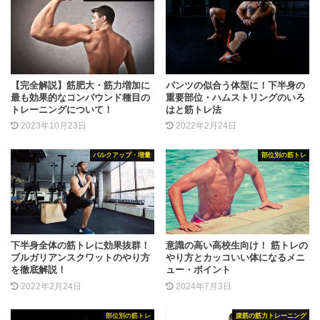
【完全解説】筋肥大・筋力増加に
パンツの似合う体型に！下半身の
最も効果的なコンパウンド種目の
重要部位・ハムストリングのいろ
トレーニングについて！
はと筋トレ法
2023年10月23日
2022年2月24日
バルクアップ・増量
部位別の筋トレ
下半身全体の筋トレに効果抜群！
意識の高い高校生向け！ 筋トレの
ブルガリアンスクワットのやり方
やり方とカッコいい体になるメニ
を徹底解説！
ュー・ポイント
2022年2月24日
2024年7月3日
部位別の筋トレ
腹筋の筋力トレーニング