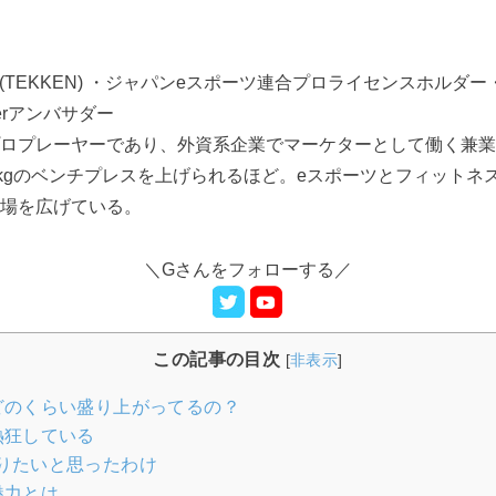
al (TEKKEN) ・
ジャパンeスポーツ連合プロライセンスホルダー
verアンバサダー
ロプレーヤーであり、外資系企業でマーケターとして働く兼業
5kgのベンチプレスを上げられるほど。
eスポーツとフィットネ
場を広げている。
＼
G
さんをフォローする／
この記事の目次
[
非表示
]
どのくらい盛り上がってるの？
熱狂している
りたいと思ったわけ
魅力とは