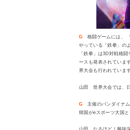
G
格闘ゲームには、 
やっている「鉄拳」の
「鉄拳」は3D対戦格闘
ースも発表されていますし
界大会も行われていま
山田
世界大会では、
G
主催のバンダイナ
韓国がeスポーツ大国
山田
なるほど！興味