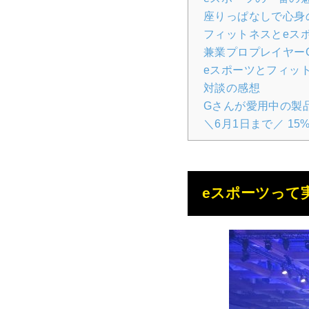
座りっぱなしで心身
フィットネスとeス
兼業プロプレイヤー
eスポーツとフィッ
対談の感想
Gさんが愛用中の製
＼6月1日まで／ 15%
eスポーツって