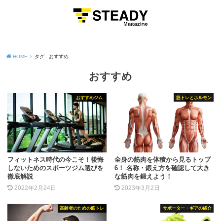
MENU
HOME
タグ : おすすめ
おすすめ
おすすめジム
筋トレとホルモン
フィットネス時代の今こそ！後悔
全身の筋肉を体積から見るトップ
しないためのスポーツジム選びを
6！ 名称・鍛え方を確認して大き
徹底解説
な筋肉を鍛えよう！
2022年2月24日
2023年3月2日
高齢者のための筋トレ
サポーター・ギアの紹介