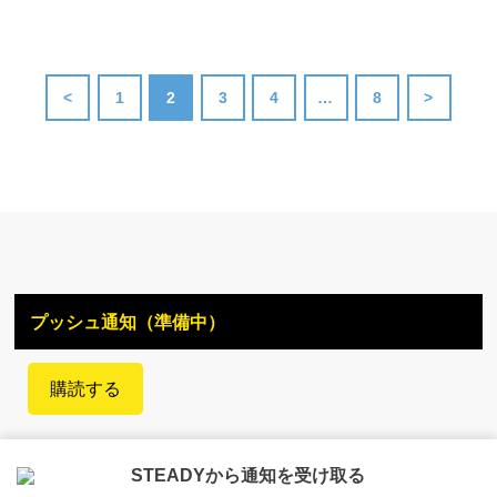
<
1
2
3
4
…
8
>
プッシュ通知（準備中）
購読する
STEADYから通知を受け取る