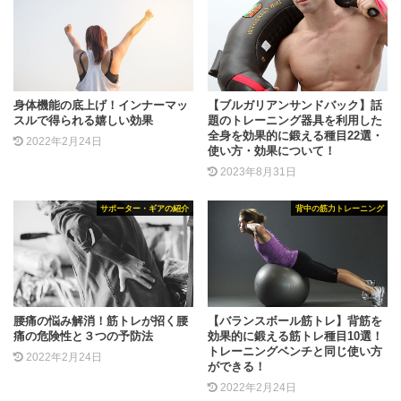
身体機能の底上げ！インナーマッ
【ブルガリアンサンドバック】話
スルで得られる嬉しい効果
題のトレーニング器具を利用した
全身を効果的に鍛える種目22選・
2022年2月24日
使い方・効果について！
2023年8月31日
サポーター・ギアの紹介
背中の筋力トレーニング
腰痛の悩み解消！筋トレが招く腰
【バランスボール筋トレ】背筋を
痛の危険性と３つの予防法
効果的に鍛える筋トレ種目10選！
トレーニングベンチと同じ使い方
2022年2月24日
ができる！
2022年2月24日