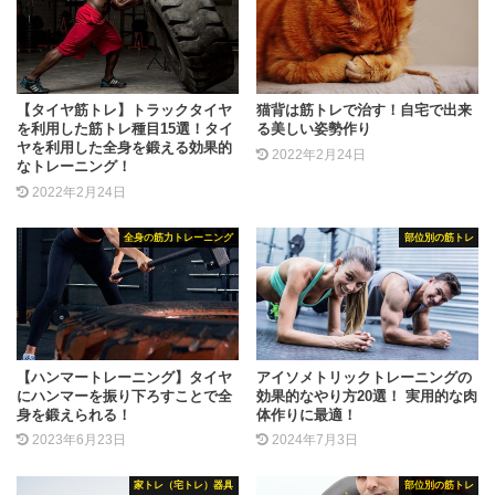
【タイヤ筋トレ】トラックタイヤ
猫背は筋トレで治す！自宅で出来
を利用した筋トレ種目15選！タイ
る美しい姿勢作り
ヤを利用した全身を鍛える効果的
2022年2月24日
なトレーニング！
2022年2月24日
全身の筋力トレーニング
部位別の筋トレ
【ハンマートレーニング】タイヤ
アイソメトリックトレーニングの
にハンマーを振り下ろすことで全
効果的なやり方20選！ 実用的な肉
身を鍛えられる！
体作りに最適！
2023年6月23日
2024年7月3日
家トレ（宅トレ）器具
部位別の筋トレ