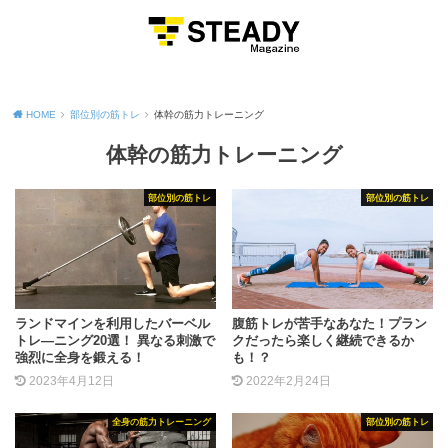
MENU
HOME
部位別の筋トレ
体幹の筋力トレーニング
体幹の筋力トレーニング
部位別の筋トレ
部位別の筋トレ
ランドマインを利用したバーベル
腹筋トレが苦手なあなた！プラン
トレ―ニング20選！ 異なる刺激で
クだったら楽しく継続できるか
強烈に全身を鍛える！
も！？
2023年4月12日
2022年2月24日
全身の筋力トレーニング
部位別の筋トレ