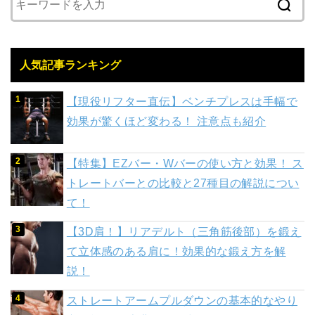
人気記事ランキング
【現役リフター直伝】ベンチプレスは手幅で
効果が驚くほど変わる！ 注意点も紹介
【特集】EZバー・Wバーの使い方と効果！ ス
トレートバーとの比較と27種目の解説につい
て！
【3D肩！】リアデルト（三角筋後部）を鍛え
て立体感のある肩に！効果的な鍛え方を解
説！
ストレートアームプルダウンの基本的なやり