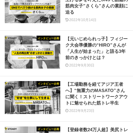
筋肉女子”さくら”さんの素顔に
迫る
2022年10月14日
【元いじめられっ子】フィジー
インタビュー企画
ク大会準優勝の“HIRO”さんが
「人生が始まった」と語る3年
前のきっかけとは？
2022年9月30日
【工場勤務を経てアジア王者
インタビュー企画
へ】“無重力のMASATO”さん
に聞く！ストリートワークアウ
トに魅せられた筋トレ半生
2022年9月23日
【登録者数24万人超】美尻トレ
インタビュー企画