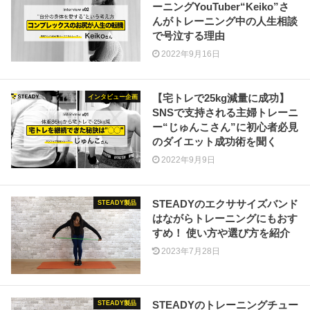
ーニングYouTuber“Keiko”さ
んがトレーニング中の人生相談
で号泣する理由
2022年9月16日
【宅トレで25kg減量に成功】
インタビュー企画
SNSで支持される主婦トレーニ
ー“じゅんこさん”に初心者必見
のダイエット成功術を聞く
2022年9月9日
STEADYのエクササイズバンド
STEADY製品
はながらトレーニングにもおす
すめ！ 使い方や選び方を紹介
2023年7月28日
STEADYのトレーニングチュー
STEADY製品