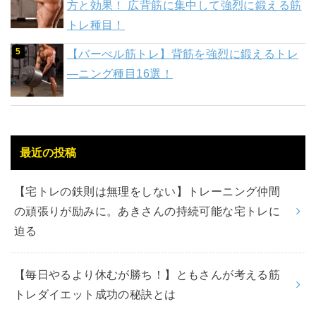
方と効果！ 広背筋に集中して強烈に鍛える筋
トレ種目！
【バーべル筋トレ】背筋を強烈に鍛えるトレ
―ニング種目16選！
最近の投稿
【宅トレの鉄則は無理をしない】トレーニング仲間
の頑張りが励みに。あきさんの持続可能な宅トレに
迫る
【毎日やるより休むが勝ち！】ともさんが考える筋
トレダイエット成功の秘訣とは