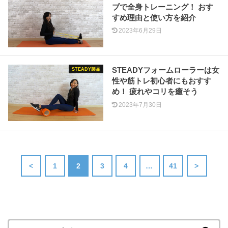
ブで全身トレーニング！ おす
すめ理由と使い方を紹介
2023年6月29日
STEADYフォームローラーは女
STEADY製品
性や筋トレ初心者にもおすす
め！ 疲れやコリを癒そう
2023年7月30日
<
1
2
3
4
…
41
>