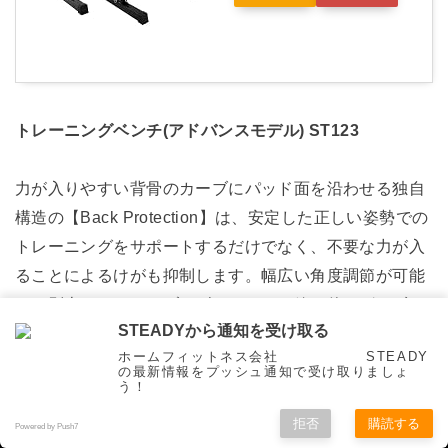
トレーニングベンチ(アドバンスモデル) ST123
力が入りやすい背骨のカーブにパッド面を沿わせる独自
構造の【Back Protection】は、安定した正しい姿勢での
トレーニングをサポートするだけでなく、不要な力が入
ることによるけがも抑制します。幅広い角度調節が可能
で、別売りのチューブやダンベルと一緒に使えばわずか
STEADYから通知を受け取る
約1畳分のスペースでマルチなトレーニングが可能で
ホームフィットネス会社 STEADY
す。
の最新情報をプッシュ通知で受け取りましょ
う！
拒否
購読する
Powered by Push7
STEADY トレーニングベン