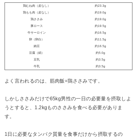
鶏むね肉（皮なし）
約23.3g
鶏もも肉（皮なし）
約19.0g
鶏ささみ
約19.0g
豚ロース
約19.5g
牛サーロイン
約16.5g
卵（卵白）
約11.5g
納豆
約16.5g
豆腐（絹）
約5.0g
豆乳
約3.5g
牛乳
約3.5g
よく言われるのは、筋肉飯=鶏ささみです。
しかしささみだけで65kg男性の一日の必要量を摂取しよ
うとすると、1.2kgものささみを食べる必要がありま
す。
1日に必要なタンパク質量を食事だけから摂取するの