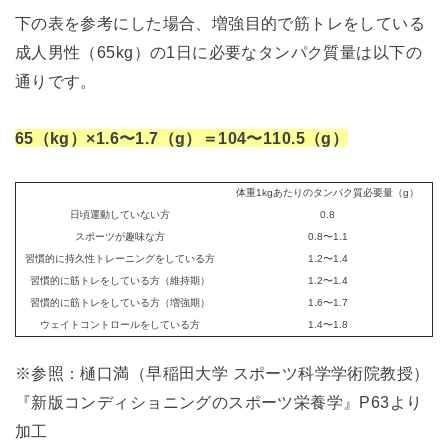
下の表を参考にした場合、増強目的で筋トレをしている
成人男性（65kg）の1日に必要なタンパク質量は以下の
通りです。
65（kg）×1.6〜1.7（g）＝104〜110.5（g）
体重1kgあたりのタンパク質必要量（g）
日頃運動していない方
0.8
スポーツが趣味な方
0.8〜1.1
習慣的に持久性トレーニングをしている方
1.2〜1.4
習慣的に筋トレをしている方（維持期）
1.2〜1.4
習慣的に筋トレをしている方（増強期）
1.6〜1.7
ウェイトコントロールをしている方
1.4〜1.8
※参照：樋口満（早稲田大学 スポーツ科学学術院教授）
『新版コンディショニングのスポーツ栄養学』P63より
加工