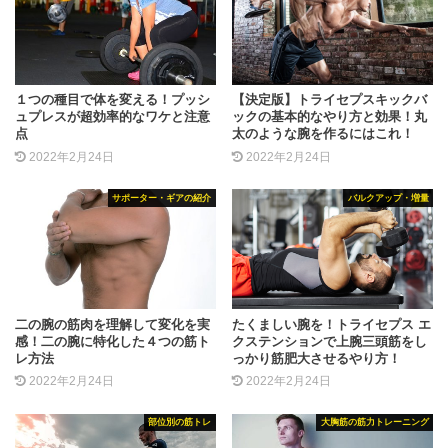
１つの種目で体を変える！プッシ
【決定版】トライセプスキックバ
ュプレスが超効率的なワケと注意
ックの基本的なやり方と効果！丸
点
太のような腕を作るにはこれ！
2022年2月24日
2022年2月24日
サポーター・ギアの紹介
バルクアップ・増量
二の腕の筋肉を理解して変化を実
たくましい腕を！トライセプス エ
感！二の腕に特化した４つの筋ト
クステンションで上腕三頭筋をし
レ方法
っかり筋肥大させるやり方！
2022年2月24日
2022年2月24日
部位別の筋トレ
大胸筋の筋力トレーニング