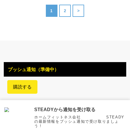
1
2
>
プッシュ通知（準備中）
購読する
STEADYから通知を受け取る
ホームフィットネス会社 STEADY
ホーム
会社概要
プライバシーポリシー
お問い合わせ
の最新情報をプッシュ通知で受け取りましょ
う！