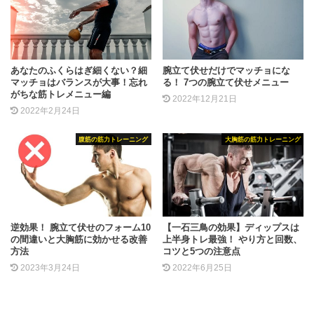
あなたのふくらはぎ細くない？細
腕立て伏せだけでマッチョにな
マッチョはバランスが大事！忘れ
る！ 7つの腕立て伏せメニュー
がちな筋トレメニュー編
2022年12月21日
2022年2月24日
腹筋の筋力トレーニング
大胸筋の筋力トレーニング
逆効果！ 腕立て伏せのフォーム10
【一石三鳥の効果】ディップスは
の間違いと大胸筋に効かせる改善
上半身トレ最強！ やり方と回数、
方法
コツと5つの注意点
2023年3月24日
2022年6月25日