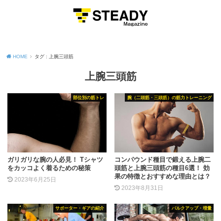
MENU
HOME
タグ : 上腕三頭筋
上腕三頭筋
部位別の筋トレ
腕（二頭筋・三頭筋）の筋力トレーニング
ガリガリな腕の人必見！ Tシャツ
コンパウンド種目で鍛える上腕二
をカッコよく着るための秘策
頭筋と上腕三頭筋の種目6選！ 効
果の特徴とおすすめな理由とは？
2023年6月25日
2023年8月31日
サポーター・ギアの紹介
バルクアップ・増量