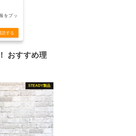
報をプッ
購読する
！ おすすめ理
STEADY製品