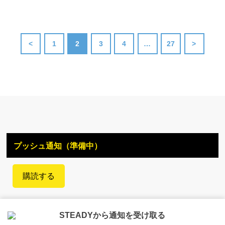
<
1
2
3
4
…
27
>
プッシュ通知（準備中）
購読する
STEADYから通知を受け取る