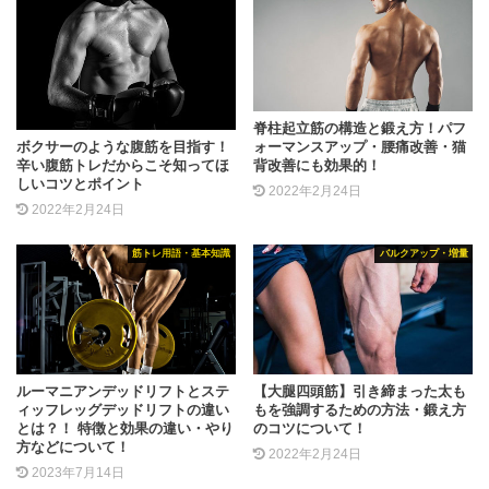
脊柱起立筋の構造と鍛え方！パフ
ボクサーのような腹筋を目指す！
ォーマンスアップ・腰痛改善・猫
辛い腹筋トレだからこそ知ってほ
背改善にも効果的！
しいコツとポイント
2022年2月24日
2022年2月24日
筋トレ用語・基本知識
バルクアップ・増量
ルーマニアンデッドリフトとステ
【大腿四頭筋】引き締まった太も
ィッフレッグデッドリフトの違い
もを強調するための方法・鍛え方
とは？！ 特徴と効果の違い・やり
のコツについて！
方などについて！
2022年2月24日
2023年7月14日