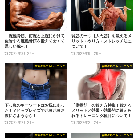
「腕橈骨筋」前腕と上腕にかけて
背筋の一つ【大円筋】を鍛えるメ
位置する腕橈骨筋を鍛えて太くて
リット・やり方・ストレッチ法に
逞しい腕へ！
ついて！
2022年3月27日
2022年9月29日
腹筋の筋力トレーニング
背中の筋力トレーニング
下っ腹のキーワードはお尻にあっ
「僧帽筋」の鍛え方特集！鍛える
た！？ヒップレイズでポヨポヨお
メリットと効果・効果的に鍛えら
腹にさようなら！
れるトレーニング種目について！
2022年2月24日
2022年2月24日
腹筋の筋力トレーニング
背中の筋力トレーニング