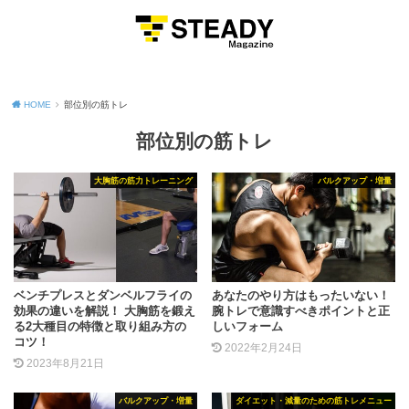
MENU
HOME
部位別の筋トレ
部位別の筋トレ
大胸筋の筋力トレーニング
バルクアップ・増量
ベンチプレスとダンベルフライの
あなたのやり方はもったいない！
効果の違いを解説！ 大胸筋を鍛え
腕トレで意識すべきポイントと正
る2大種目の特徴と取り組み方の
しいフォーム
コツ！
2022年2月24日
2023年8月21日
バルクアップ・増量
ダイエット・減量のための筋トレメニュー