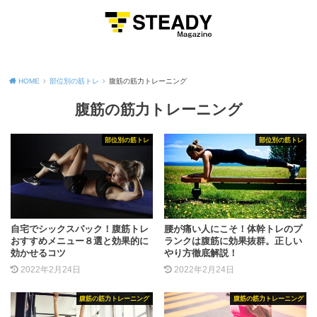
MENU
HOME
部位別の筋トレ
腹筋の筋力トレーニング
腹筋の筋力トレーニング
部位別の筋トレ
部位別の筋トレ
自宅でシックスパック！腹筋トレ
腰が痛い人にこそ！体幹トレのプ
おすすめメニュー８選と効果的に
ランクは腹筋に効果抜群。正しい
効かせるコツ
やり方徹底解説！
2022年2月24日
2022年2月24日
腹筋の筋力トレーニング
腹筋の筋力トレーニング