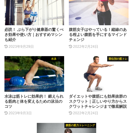
必読！ ぶら下がり健康器の驚くべ
腹筋女子はやっている！縦線のあ
き効果や使い方｜おすすめマシン
る程よい腹筋を手にするマインド
も紹介
チェンジ
2023年9月29日
2022年2月24日
水泳
部位別の筋トレ
水泳は筋トレに効果的！ 鍛えられ
ダイエットや腹筋にも効果抜群の
る筋肉と体を変えるための泳法の
スクワット｜正しいやり方からス
コツ
クワットチャレンジまで徹底解説
2023年9月3日
2022年2月24日
腹筋の筋力トレーニング