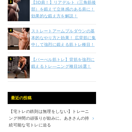
【3D肩！】リアデルト（三角筋後
部）を鍛えて立体感のある肩に！
効果的な鍛え方を解説！
ストレートアームプルダウンの基
本的なやり方と効果！ 広背筋に集
中して強烈に鍛える筋トレ種目！
【バーべル筋トレ】背筋を強烈に
鍛えるトレ―ニング種目16選！
最近の投稿
【宅トレの鉄則は無理をしない】トレーニ
ング仲間の頑張りが励みに。あきさんの持
続可能な宅トレに迫る