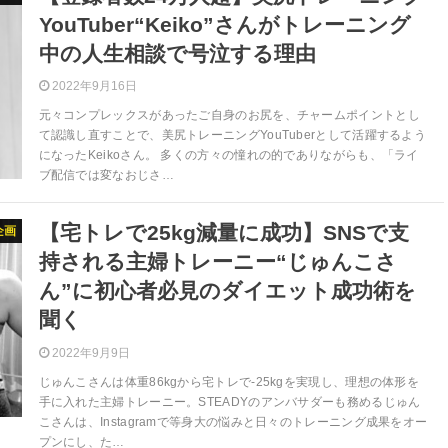
YouTuber“Keiko”さんがトレーニング
中の人生相談で号泣する理由
2022年9月16日
元々コンプレックスがあったご自身のお尻を、チャームポイントとし
て認識し直すことで、美尻トレーニングYouTuberとして活躍するよう
になったKeikoさん。 多くの方々の憧れの的でありながらも、「ライ
ブ配信では変なおじさ…
【宅トレで25kg減量に成功】SNSで支
企画
持される主婦トレーニー“じゅんこさ
ん”に初心者必見のダイエット成功術を
聞く
2022年9月9日
じゅんこさんは体重86kgから宅トレで-25kgを実現し、理想の体形を
手に入れた主婦トレーニー。STEADYのアンバサダーも務めるじゅん
こさんは、Instagramで等身大の悩みと日々のトレーニング成果をオー
プンにし、た…