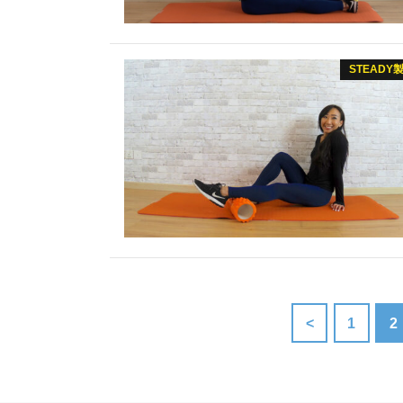
STEADY
<
1
2