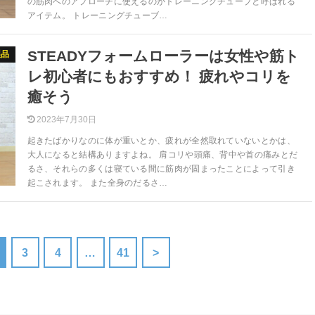
の筋肉へのアプローチに使えるのがトレーニングチューブと呼ばれる
アイテム。 トレーニングチューブ…
STEADYフォームローラーは女性や筋ト
製品
レ初心者にもおすすめ！ 疲れやコリを
癒そう
2023年7月30日
起きたばかりなのに体が重いとか、疲れが全然取れていないとかは、
大人になると結構ありますよね。 肩コリや頭痛、背中や首の痛みとだ
るさ、それらの多くは寝ている間に筋肉が固まったことによって引き
起こされます。 また全身のだるさ…
3
4
…
41
>