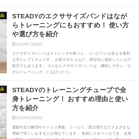
STEADYのエクササイズバンドはなが
製品
らトレーニングにもおすすめ！ 使い方
や選び方を紹介
2023年7月28日
エクササイズバンドはストレッチや筋トレ、リハビリにも使える便利
な宅トレアイテムです。 お尻や太ももなど、部位別に強化したい人の
味方でもあります。 そんなエクササイズバンドは、継続しやすい「な
がらトレーニング」にもぴったり…
STEADYのトレーニングチューブで全
製品
身トレーニング！ おすすめ理由と使い
方を紹介
2023年6月29日
運動不足の解消やストレス発散、リハビリ、筋力増大などさまざまな
理由で宅トレをする人が増えています。 気軽にスタートができ、全身