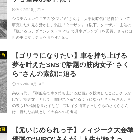
2022年10月21日
システムエンジニアの“クマガミ”さんは、大学院時代に筋肉について
研究した知見を活かし、雑誌『ターザン』（以下、ターザン）主催の
「脱げるカラダコンテスト2022」で見事グランプリを受賞。さらには
世の中にマッチョを増やすため…
【ゴリラになりたい】車を持ち上げる
企画
夢を叶えたSNSで話題の筋肉女子”さく
ら”さんの素顔に迫る
2022年10月14日
高校時代、「制服姿で車を持ち上げる動画」を投稿したことがきっか
けで、筋肉女子として一躍脚光を浴びるようになったさくらさん。そ
の後もTV出演を果たすなど、ブレイク街道まっしぐらのさくらさん
は、新たな挑戦として大会への初出場…
【元いじめられっ子】フィジーク大会準
企画
優勝の“HIRO”さんが「人生が始まっ