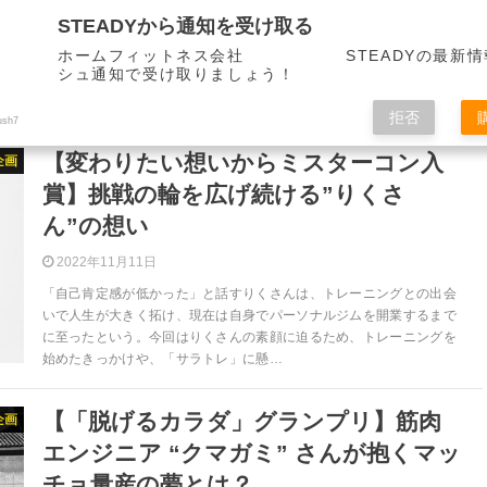
STEADYから通知を受け取る
ホームフィットネス会社 STEADYの最新情
シュ通知で受け取りましょう！
拒否
ush7
【変わりたい想いからミスターコン入
企画
賞】挑戦の輪を広げ続ける”りくさ
ん”の想い
2022年11月11日
「自己肯定感が低かった」と話すりくさんは、トレーニングとの出会
いで人生が大きく拓け、現在は自身でパーソナルジムを開業するまで
に至ったという。今回はりくさんの素顔に迫るため、トレーニングを
始めたきっかけや、「サラトレ」に懸…
【「脱げるカラダ」グランプリ】筋肉
企画
エンジニア “クマガミ” さんが抱くマッ
チョ量産の夢とは？