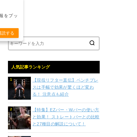
報をプッ
購読する
人気記事ランキング
【現役リフター直伝】ベンチプレ
スは手幅で効果が驚くほど変わ
る！ 注意点も紹介
【特集】EZバー・Wバーの使い方
と効果！ ストレートバーとの比較
と27種目の解説について！