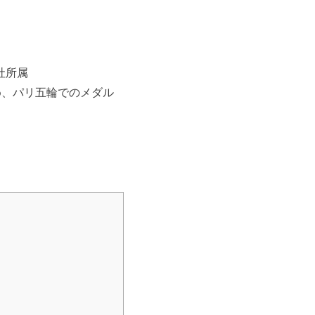
社所属
め、
パリ五輪でのメダル