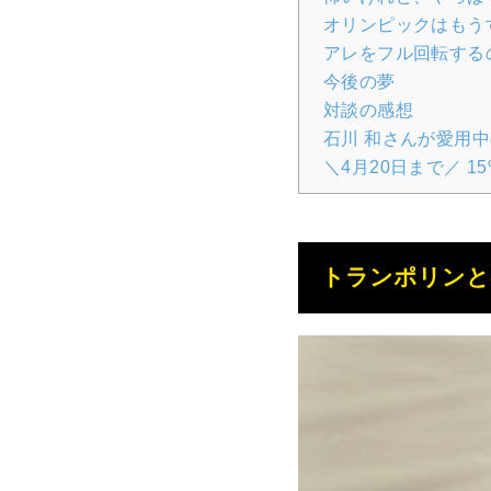
オリンピックはもう
アレをフル回転する
今後の夢
対談の感想
石川 和さんが愛用
＼4月20日まで／ 15
トランポリンと