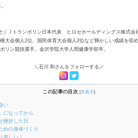
た。
まと） / トランポリン日本代表 ヒロセホールディングス株式会
権大会個人2位、国民体育大会個人2位など輝かしい成績を
収
ポリン競技選手。金沢学院大学人間健康学部卒。
＼石川 和さんをフォローする／
この記事の目次
[
非表示
]
会い
」になってから
が挫折した日
ための身体づくり
り楽しい！