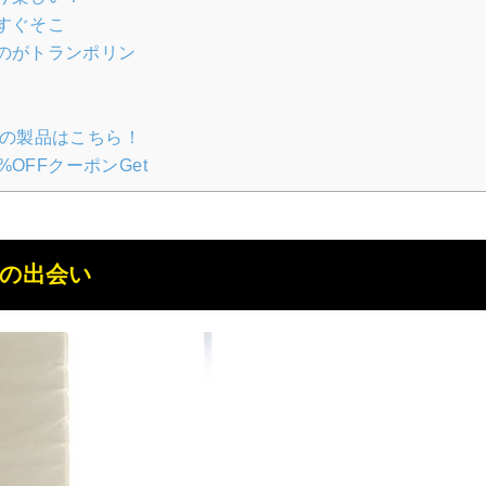
すぐそこ
のがトランポリン
中の製品はこちら！
%OFFクーポンGet
の出会い