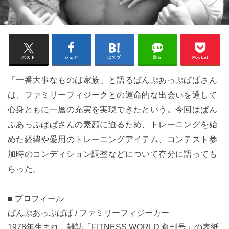
ポスト
シェア
はてブ
送る
Pocket
「一番大事なものは家族」と語る
ぱんぷあっぷぱぱさん
は、ファミリーフィジークとの運命的な出会いを通して
心身ともに一層の充実を実現できたという。今回はぱん
ぷあっぷぱぱさんの素顔に迫るため、トレーニングを始
めた経緯や愛用のトレーニングアイテム、コンテスト参
加時のコンディション調整などについて存分に語っても
らった。
■
プロフィール
ぱんぷあっぷぱぱ / ファミリーフィジーカー
1978年生まれ。雑誌「FITNESS WORLD 創刊号」の表紙