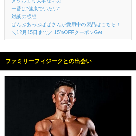
メダルより大事なもの
一番は“健康でいたい”
対談の感想
ぱんぷあっぷぱぱさんが愛用中の製品はこちら！
＼12月15日まで／ 15%OFFクーポンGet
ファミリーフィジークとの出会い