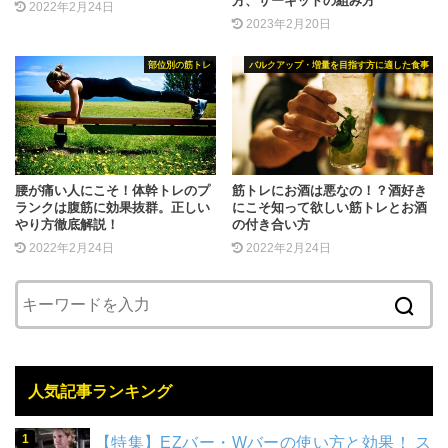
方、サーキットの組み方
2022年2月24日
2023年2月20日
部位別の筋トレ
バルクアップ・増量を目指す方に適した食事
腰が痛い人にこそ！体幹トレのプ
筋トレにお酒は悪なの！？酒好き
ランクは腹筋に効果抜群。正しい
にこそ知って欲しい筋トレとお酒
やり方徹底解説！
の付き合い方
2022年2月24日
2022年2月24日
人気記事ランキング
【特集】EZバー・Wバーの使い方と効果！ ス