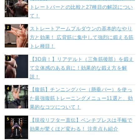
トレートバーとの比較と27種目の解説につい
て！
ストレートアームプルダウンの基本的なやり
方と効果！ 広背筋に集中して強烈に鍛える筋
トレ種目！
【3D肩！】リアデルト（三角筋後部）を鍛え
て立体感のある肩に！効果的な鍛え方を解
説！
【腹筋】チンニングバー（懸垂バー）を使っ
た最強腹筋トレーニングメニュー11選と、効
果的なコツについて！
【現役リフター直伝】ベンチプレスは手幅で
効果が驚くほど変わる！ 注意点も紹介