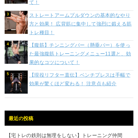
て！
ストレートアームプルダウンの基本的なやり
方と効果！ 広背筋に集中して強烈に鍛える筋
トレ種目！
【腹筋】チンニングバー（懸垂バー）を使っ
た最強腹筋トレーニングメニュー11選と、効
果的なコツについて！
【現役リフター直伝】ベンチプレスは手幅で
効果が驚くほど変わる！ 注意点も紹介
最近の投稿
【宅トレの鉄則は無理をしない】トレーニング仲間