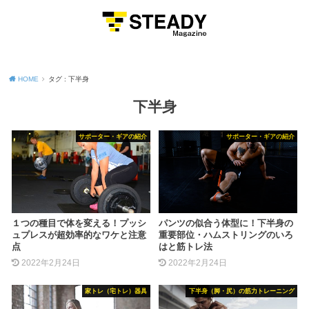
MENU
HOME
タグ : 下半身
下半身
サポーター・ギアの紹介
サポーター・ギアの紹介
１つの種目で体を変える！プッシ
パンツの似合う体型に！下半身の
ュプレスが超効率的なワケと注意
重要部位・ハムストリングのいろ
点
はと筋トレ法
2022年2月24日
2022年2月24日
家トレ（宅トレ）器具
下半身（脚・尻）の筋力トレーニング