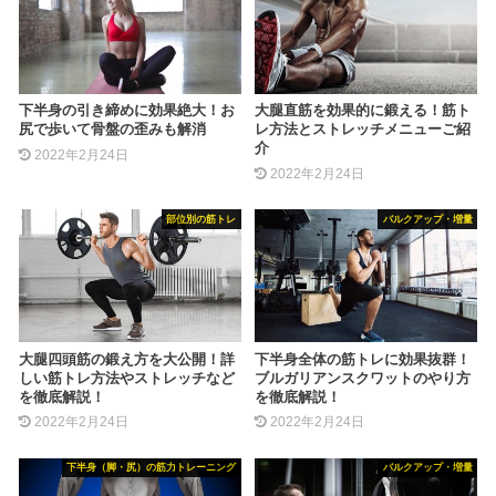
下半身の引き締めに効果絶大！お
大腿直筋を効果的に鍛える！筋ト
尻で歩いて骨盤の歪みも解消
レ方法とストレッチメニューご紹
介
2022年2月24日
2022年2月24日
部位別の筋トレ
バルクアップ・増量
大腿四頭筋の鍛え方を大公開！詳
下半身全体の筋トレに効果抜群！
しい筋トレ方法やストレッチなど
ブルガリアンスクワットのやり方
を徹底解説！
を徹底解説！
2022年2月24日
2022年2月24日
下半身（脚・尻）の筋力トレーニング
バルクアップ・増量