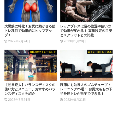
大臀筋に特化！お尻に効かせる筋
レッグプレスは足の位置や使い方
トレ種目で効果的にヒップアッ
で効果が変わる！ 重量設定の目安
プ！
とスクワットとの比較
2022年2月24日
2023年1月20日
腹筋の筋力トレーニング
家トレ（宅トレ）器具
【効果絶大】バランスディスクの
膝痛にも効果大のゴムチューブト
使い方とメニュー、おすすめバラ
レーニング25選！ お尻太ももの下
ンスディスクを紹介
半身筋トレが自宅でできる！
2023年7月24日
2023年8月31日