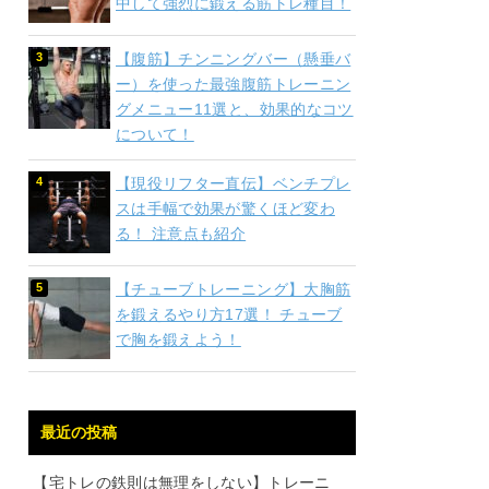
中して強烈に鍛える筋トレ種目！
【腹筋】チンニングバー（懸垂バ
ー）を使った最強腹筋トレーニン
グメニュー11選と、効果的なコツ
について！
【現役リフター直伝】ベンチプレ
スは手幅で効果が驚くほど変わ
る！ 注意点も紹介
【チューブトレーニング】大胸筋
を鍛えるやり方17選！ チューブ
で胸を鍛えよう！
最近の投稿
【宅トレの鉄則は無理をしない】トレーニ