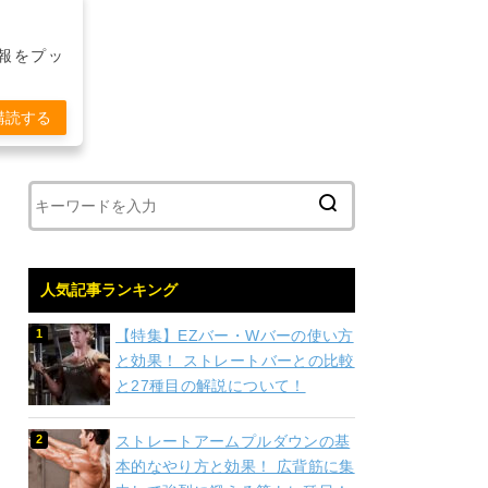
報をプッ
購読する
人気記事ランキング
【特集】EZバー・Wバーの使い方
と効果！ ストレートバーとの比較
と27種目の解説について！
ストレートアームプルダウンの基
本的なやり方と効果！ 広背筋に集