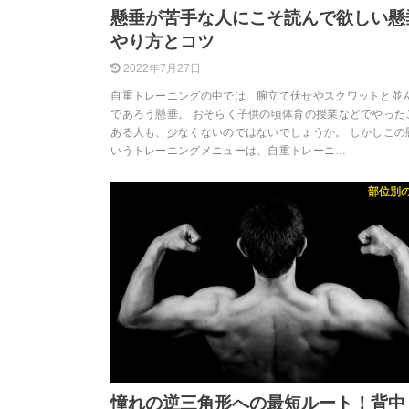
懸垂が苦手な人にこそ読んで欲しい懸
やり方とコツ
2022年7月27日
自重トレーニングの中では、腕立て伏せやスクワットと並
であろう懸垂。 おそらく子供の頃体育の授業などでやった
ある人も、少なくないのではないでしょうか。 しかしこの
いうトレーニングメニューは、自重トレーニ…
部位別
憧れの逆三角形への最短ルート！背中