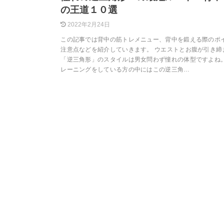
の王道１０選
2022年2月24日
この記事では背中の筋トレメニュー、背中を鍛える際のポ
注意点などを紹介していきます。 ウエストとお腹が引き締
「逆三角形」のスタイルは男女問わず憧れの体型ですよね
レーニングをしている方の中にはこの逆三角…