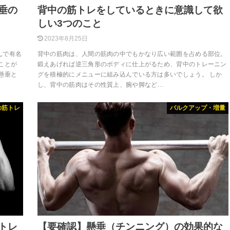
垂の
背中の筋トレをしているときに意識して欲
しい3つのこと
2023年8月25日
んで有名
背中の筋肉は、人間の筋肉の中でもかなり広い範囲を占める部位。
ことが
鍛えあげれば逆三角形のボディに仕上がるため、背中のトレーニン
懸垂と
グを積極的にメニューに組み込んでいる方は多いでしょう。 しか
し、背中の筋肉はその性質上、腕や脚など…
の筋トレ
バルクアップ・増量
トレ
【要確認】懸垂（チンニング）の効果的な