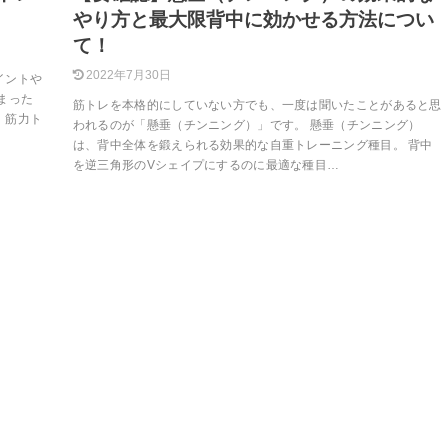
やり方と最大限背中に効かせる方法につい
て！
2022年7月30日
イントや
まった
筋トレを本格的にしていない方でも、一度は聞いたことがあると思
。筋力ト
われるのが「懸垂（チンニング）」です。 懸垂（チンニング）
は、背中全体を鍛えられる効果的な自重トレーニング種目。 背中
を逆三角形のVシェイプにするのに最適な種目…