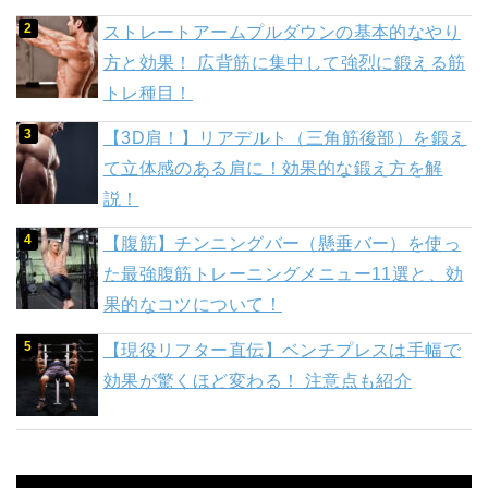
ストレートアームプルダウンの基本的なやり
方と効果！ 広背筋に集中して強烈に鍛える筋
トレ種目！
【3D肩！】リアデルト（三角筋後部）を鍛え
て立体感のある肩に！効果的な鍛え方を解
説！
【腹筋】チンニングバー（懸垂バー）を使っ
た最強腹筋トレーニングメニュー11選と、効
果的なコツについて！
【現役リフター直伝】ベンチプレスは手幅で
効果が驚くほど変わる！ 注意点も紹介