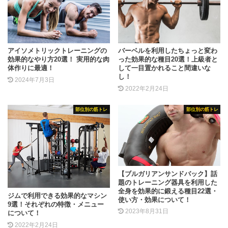
アイソメトリックトレーニングの
バーベルを利用したちょっと変わ
効果的なやり方20選！ 実用的な肉
った効果的な種目20選！上級者と
体作りに最適！
して一目置かれること間違いな
し！
2024年7月3日
2022年2月24日
部位別の筋トレ
部位別の筋トレ
【ブルガリアンサンドバック】話
題のトレーニング器具を利用した
全身を効果的に鍛える種目22選・
ジムで利用できる効果的なマシン
使い方・効果について！
9選！それぞれの特徴・メニュー
2023年8月31日
について！
2022年2月24日