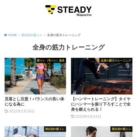
MENU
HOME
部位別の筋トレ
全身の筋力トレーニング
全身の筋力トレーニング
家トレ（宅トレ）器具
全身の筋力トレーニング
見落とし注意！バランスの良い体
【ハンマートレーニング】タイヤ
になる為に
にハンマーを振り下ろすことで全
身を鍛えられる！
2022年2月24日
2023年6月23日
部位別の筋トレ
部位別の筋トレ