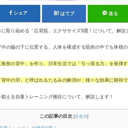
シェア
はてブ
送る
単に取り組める「広背筋」エクササイズ9選！について、解説
背中の脇の下に位置する、人体を構成する筋肉の中でも体積の
三角形の背中」を作り、日常生活では「引っ張る力」を発揮す
「背中の羽」と呼ばれるたるみの解消や、様々な効果に期待で
を鍛える自重トレーニング種目について、解説します！
この記事の目次
[
非表示
]