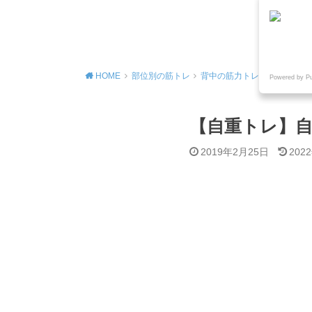
MENU
HOME
部位別の筋トレ
背中の筋力トレーニング
Powered by P
【自重トレ】自
2019年2月25日
202