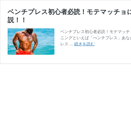
ベンチプレス初心者必読！モテマッチョ
説！！
ベンチプレス初心者必読！モテマッチ
ニングといえば「べンチプレス」あな
ベ
レス …
続きを読む
ン
チ
プ
レ
ス
初
心
者
必
読！
モ
テ
マ
ッ