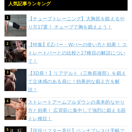
人気記事ランキング
【チューブトレーニング】大胸筋を鍛えるや
り方17選！ チューブで胸を鍛えよう！
【特集】EZバー・Wバーの使い方と効果！ ス
トレートバーとの比較と27種目の解説につい
て！
【3D肩！】リアデルト（三角筋後部）を鍛え
て立体感のある肩に！効果的な鍛え方を解
説！
ストレートアームプルダウンの基本的なやり
方と効果！ 広背筋に集中して強烈に鍛える筋
トレ種目！
【現役リフター直伝】ベンチプレスは手幅で