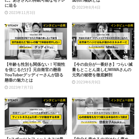
に。あきさんの持続可能な宅トレ
成功の秘訣とは
に迫る
2023年8月4日
2023年11月3日
インタビュー企画
インタビュー企画
【年齢も性別も関係ない！可能性
【今の自分が一番好き】つらい減
を信じるだけ】元自衛官の懸垂
量もとことん楽しむMIWAさんの
YouTuberグッディーさんが語る
元気の秘密を徹底解剖
懸垂の魅力とは
2023年6月9日
2023年7月7日
インタビュー企画
インタビュー企画