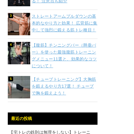
る！ 注意点も紹介
ストレートアームプルダウンの基
本的なやり方と効果！ 広背筋に集
中して強烈に鍛える筋トレ種目！
【腹筋】チンニングバー（懸垂バ
ー）を使った最強腹筋トレーニン
グメニュー11選と、効果的なコツ
について！
【チューブトレーニング】大胸筋
を鍛えるやり方17選！ チューブ
で胸を鍛えよう！
最近の投稿
【宅トレの鉄則は無理をしない】トレーニ