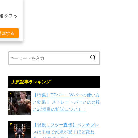
報をプッ
購読する
人気記事ランキング
【特集】EZバー・Wバーの使い方
と効果！ ストレートバーとの比較
と27種目の解説について！
【現役リフター直伝】ベンチプレ
スは手幅で効果が驚くほど変わ