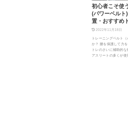
初心者こそ使
(パワーベルト
置・おすすめ
2022年11月18日
トレーニングベルト（
か？ 腰を保護して力
トレのさいに補助的な
アスリートの多くが使