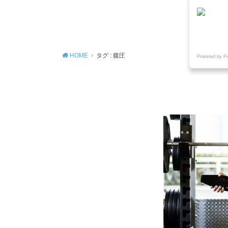
MENU
HOME
タグ : 腹圧
Powered by P