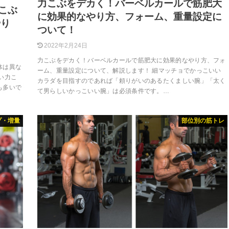
力こぶをデカく！バーベルカールで筋肥大
こぶ
に効果的なやり方、フォーム、重量設定に
やり
ついて！
2022年2月24日
力こぶをデカく！バーベルカールで筋肥大に効果的なやり方、フォ
体は異な
ーム、重量設定について、解説します！ 細マッチョでかっこいい
い力こ
カラダを目指すのであれば「頼りがいのあるたくましい腕」「太く
も多いで
て男らしいかっこいい腕」は必須条件です。…
プ・増量
部位別の筋トレ