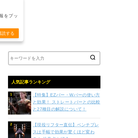
報をプッ
購読する
人気記事ランキング
【特集】EZバー・Wバーの使い方
と効果！ ストレートバーとの比較
と27種目の解説について！
【現役リフター直伝】ベンチプレ
スは手幅で効果が驚くほど変わ