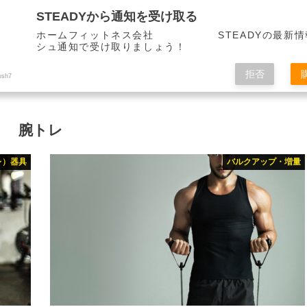
STEADYから通知を受け取る
ホームフィットネス会社 STEADYの最新情
シュ通知で受け取りましょう！
拒否
ush7
腕トレ
レ）器具
バルクアップ・増量