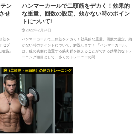
ステン
ハンマーカールで二頭筋をデカく！効果的
させ
な重量、回数の設定、効かない時のポイン
トについて!
2022年2月24日
頭筋を
ハンマーカールで二頭筋をデカく！効果的な重量、回数の設定、効
イセプ
かない時のポイントについて、解説します！ 「ハンマーカール」
三頭筋」
は、腕の表側に位置する筋肉群を鍛えることができる効果的なトレ
ーニング種目として、多くのトレーニーの間…
腕（二頭筋・三頭筋）の筋力トレーニング