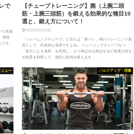
レで
【チューブトレーニング】腕（上腕二頭
筋・上腕三頭筋）を鍛える効果的な種目10
選と、鍛え方について！
2022年8月22日
レで意識
 男性
「トレーニングチューブ」と言えば「家トレ」用のトレーニング器
れです。
具として、代表的な器具ですよね。 トレーニングチューブもつ
「張力による負荷」を利用し、かつ伸ばせば伸ばすほど強度が高ま
る性質を利用して、強烈に筋肉を鍛えます。 …
メニュー
バルクアップ・増量