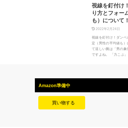
視線を釘付け
り方とフォー
も）について
2022年2月24日
視線を釘付け！ダンベ
定（男性の平均値も）
て逞しい腕は「男の象
ですよね。 「力こぶ
Amazon準備中
買い物する