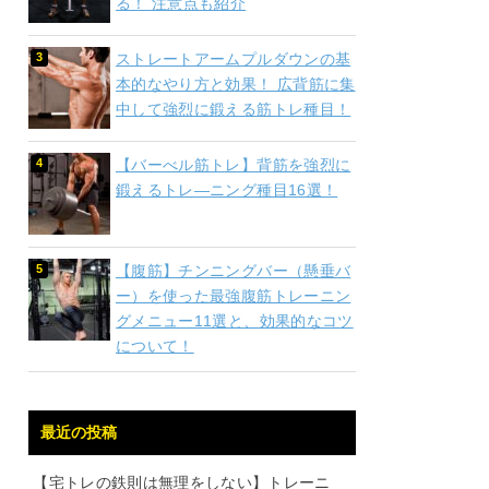
る！ 注意点も紹介
ストレートアームプルダウンの基
本的なやり方と効果！ 広背筋に集
中して強烈に鍛える筋トレ種目！
【バーべル筋トレ】背筋を強烈に
鍛えるトレ―ニング種目16選！
【腹筋】チンニングバー（懸垂バ
ー）を使った最強腹筋トレーニン
グメニュー11選と、効果的なコツ
について！
最近の投稿
【宅トレの鉄則は無理をしない】トレーニ