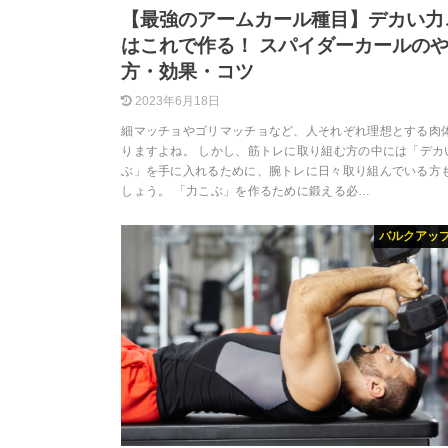
【最強のアームカール種目】デカい力
はこれで作る！ スパイダーカールの
方・効果・コツ
2023年6月18日
細マッチョやゴリマッチョなど、人それぞれ理想とする肉
りますよね。 しかし、筋トレに取り組む方の中には「デカ
ぶ」を手に入れるために、腕トレに日々取り組んでいる方
しょう。 「力こぶ」を作るために鍛える必…
バルクアッ