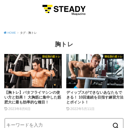
MENU
HOME
タグ : 胸トレ
胸トレ
部位別の筋トレ
部位別の筋トレ
【胸トレ】バタフライマシンの使
ディップスができないあなたもで
い方と効果！ 大胸筋に集中した筋
きる！ 10回連続を目指す練習方法
肥大に最も効率的な種目！
とポイント！
2023年8月6日
2022年5月11日