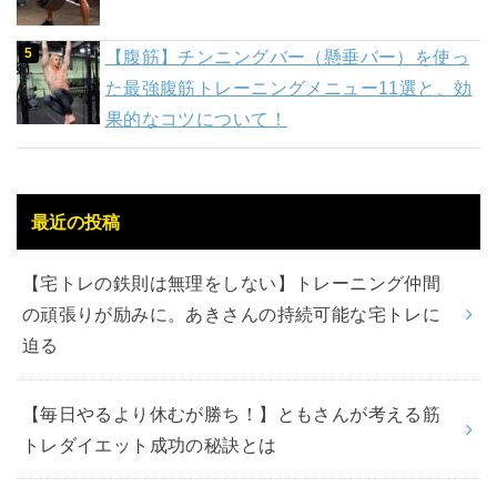
【腹筋】チンニングバー（懸垂バー）を使っ
た最強腹筋トレーニングメニュー11選と、効
果的なコツについて！
最近の投稿
【宅トレの鉄則は無理をしない】トレーニング仲間
の頑張りが励みに。あきさんの持続可能な宅トレに
迫る
【毎日やるより休むが勝ち！】ともさんが考える筋
トレダイエット成功の秘訣とは