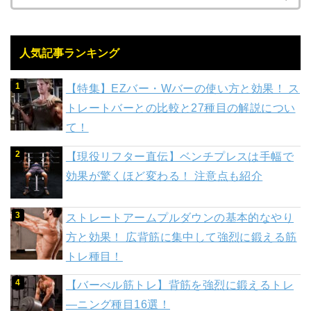
人気記事ランキング
【特集】EZバー・Wバーの使い方と効果！ ス
トレートバーとの比較と27種目の解説につい
て！
【現役リフター直伝】ベンチプレスは手幅で
効果が驚くほど変わる！ 注意点も紹介
ストレートアームプルダウンの基本的なやり
方と効果！ 広背筋に集中して強烈に鍛える筋
トレ種目！
【バーべル筋トレ】背筋を強烈に鍛えるトレ
―ニング種目16選！