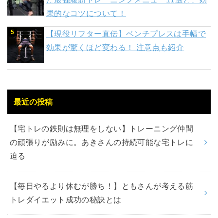
果的なコツについて！
【現役リフター直伝】ベンチプレスは手幅で
効果が驚くほど変わる！ 注意点も紹介
最近の投稿
【宅トレの鉄則は無理をしない】トレーニング仲間
の頑張りが励みに。あきさんの持続可能な宅トレに
迫る
【毎日やるより休むが勝ち！】ともさんが考える筋
トレダイエット成功の秘訣とは