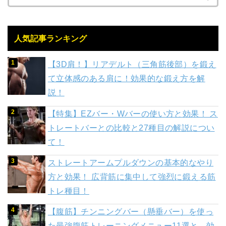
人気記事ランキング
【3D肩！】リアデルト（三角筋後部）を鍛え
て立体感のある肩に！効果的な鍛え方を解
説！
【特集】EZバー・Wバーの使い方と効果！ ス
トレートバーとの比較と27種目の解説につい
て！
ストレートアームプルダウンの基本的なやり
方と効果！ 広背筋に集中して強烈に鍛える筋
トレ種目！
【腹筋】チンニングバー（懸垂バー）を使っ
た最強腹筋トレーニングメニュー11選と、効