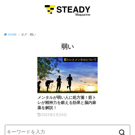
MENU
HOME
タグ : 弱い
弱い
筋トレとメンタルについて
メンタルが弱い人に処方箋！筋ト
レが精神力を鍛える効果と脳内麻
薬を解説！
2022年2月24日