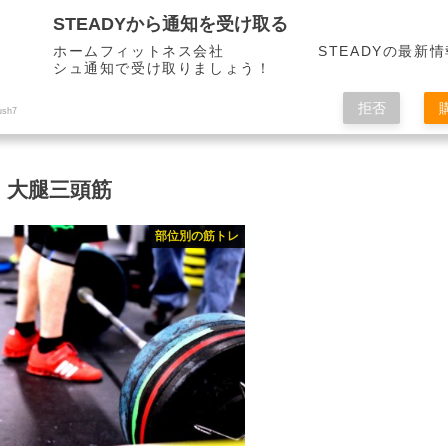
STEADYから通知を受け取る
ホームフィットネス会社 STEADYの最新情
シュ通知で受け取りましょう！
拒否
ush7
大腿三頭筋
部位別の筋トレ