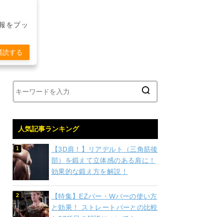
報をプッ
購読する
人気記事ランキング
【3D肩！】リアデルト（三角筋後
部）を鍛えて立体感のある肩に！
効果的な鍛え方を解説！
【特集】EZバー・Wバーの使い方
と効果！ ストレートバーとの比較