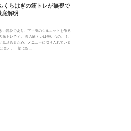
 ふくらはぎの筋トレが無視で
徹底解明
きい部位であり、下半身のシルエットを作る
の筋トレです。 脚の筋トレは辛いもの。 し
が見込めるため、メニューに取り入れている
とは言え、下部にあ…