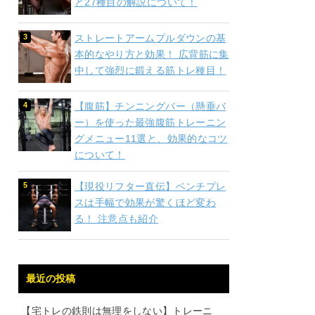
と27種目の解説について！
ストレートアームプルダウンの基
本的なやり方と効果！ 広背筋に集
中して強烈に鍛える筋トレ種目！
【腹筋】チンニングバー（懸垂バ
ー）を使った最強腹筋トレーニン
グメニュー11選と、効果的なコツ
について！
【現役リフター直伝】ベンチプレ
スは手幅で効果が驚くほど変わ
る！ 注意点も紹介
最近の投稿
【宅トレの鉄則は無理をしない】トレーニ