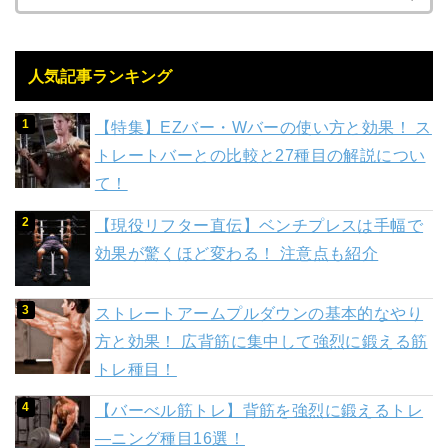
人気記事ランキング
【特集】EZバー・Wバーの使い方と効果！ ス
トレートバーとの比較と27種目の解説につい
て！
【現役リフター直伝】ベンチプレスは手幅で
効果が驚くほど変わる！ 注意点も紹介
ストレートアームプルダウンの基本的なやり
方と効果！ 広背筋に集中して強烈に鍛える筋
トレ種目！
【バーべル筋トレ】背筋を強烈に鍛えるトレ
―ニング種目16選！