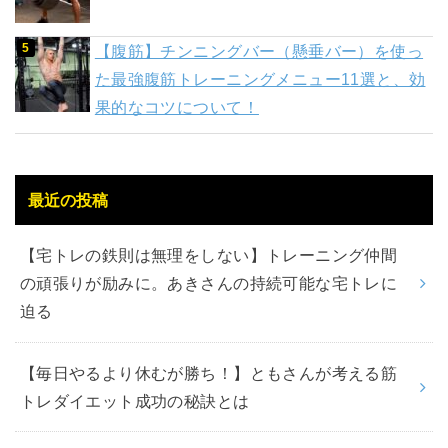
【腹筋】チンニングバー（懸垂バー）を使っ
た最強腹筋トレーニングメニュー11選と、効
果的なコツについて！
最近の投稿
【宅トレの鉄則は無理をしない】トレーニング仲間
の頑張りが励みに。あきさんの持続可能な宅トレに
迫る
【毎日やるより休むが勝ち！】ともさんが考える筋
トレダイエット成功の秘訣とは