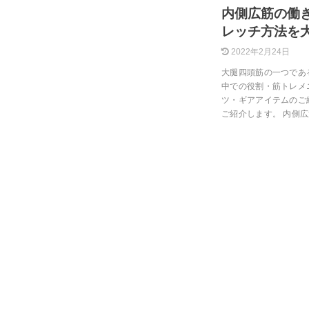
内側広筋の働
レッチ方法を
2022年2月24日
大腿四頭筋の一つであ
中での役割・筋トレメ
ツ・ギアアイテムのご
ご紹介します。 内側広