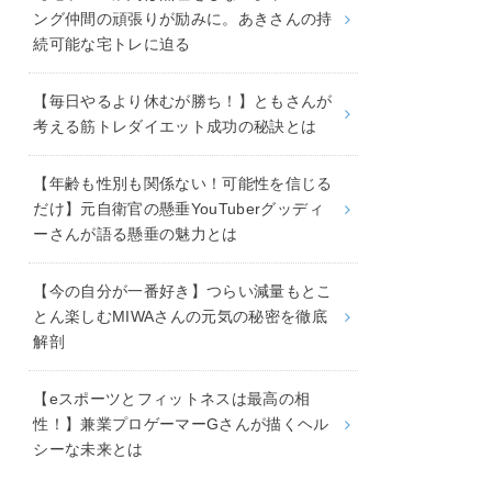
ング仲間の頑張りが励みに。あきさんの持
続可能な宅トレに迫る
【毎日やるより休むが勝ち！】ともさんが
考える筋トレダイエット成功の秘訣とは
【年齢も性別も関係ない！可能性を信じる
だけ】元自衛官の懸垂YouTuberグッディ
ーさんが語る懸垂の魅力とは
【今の自分が一番好き】つらい減量もとこ
とん楽しむMIWAさんの元気の秘密を徹底
解剖
【eスポーツとフィットネスは最高の相
性！】兼業プロゲーマーGさんが描くヘル
シーな未来とは