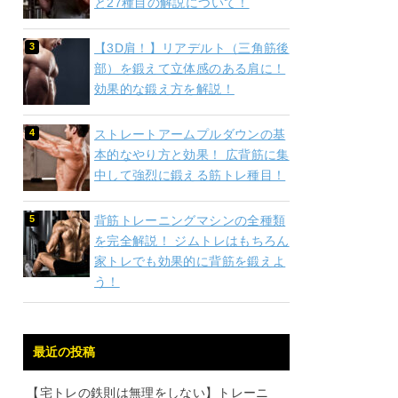
と27種目の解説について！
【3D肩！】リアデルト（三角筋後
部）を鍛えて立体感のある肩に！
効果的な鍛え方を解説！
ストレートアームプルダウンの基
本的なやり方と効果！ 広背筋に集
中して強烈に鍛える筋トレ種目！
背筋トレーニングマシンの全種類
を完全解説！ ジムトレはもちろん
家トレでも効果的に背筋を鍛えよ
う！
最近の投稿
【宅トレの鉄則は無理をしない】トレーニ