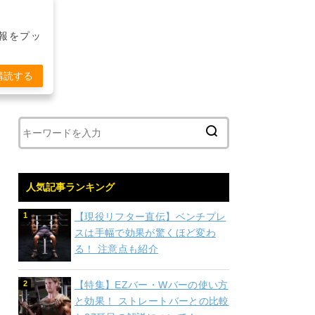
報をプッ
購読する
人気記事ランキング
【現役リフター直伝】ベンチプレ
スは手幅で効果が驚くほど変わ
る！ 注意点も紹介
【特集】EZバー・Wバーの使い方
と効果！ ストレートバーとの比較