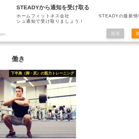
STEADYから通知を受け取る
ホームフィットネス会社 STEADYの最新情
シュ通知で受け取りましょう！
拒否
ush7
働き
下半身（脚・尻）の筋力トレーニング