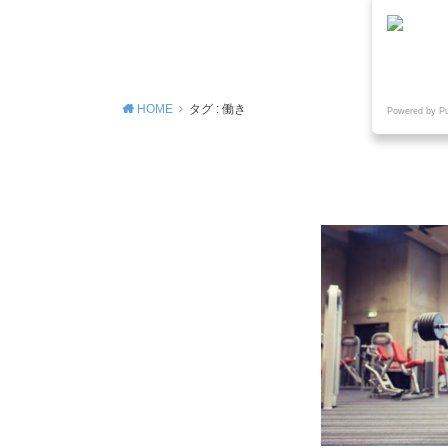
MENU
HOME
タグ : 働き
Powered by P