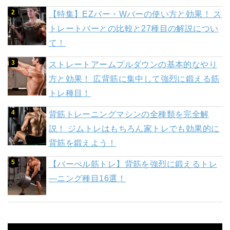
【特集】EZバー・Wバーの使い方と効果！ ス
トレートバーとの比較と27種目の解説につい
て！
ストレートアームプルダウンの基本的なやり
方と効果！ 広背筋に集中して強烈に鍛える筋
トレ種目！
背筋トレーニングマシンの全種類を完全解
説！ ジムトレはもちろん家トレでも効果的に
背筋を鍛えよう！
【バーべル筋トレ】背筋を強烈に鍛えるトレ
―ニング種目16選！