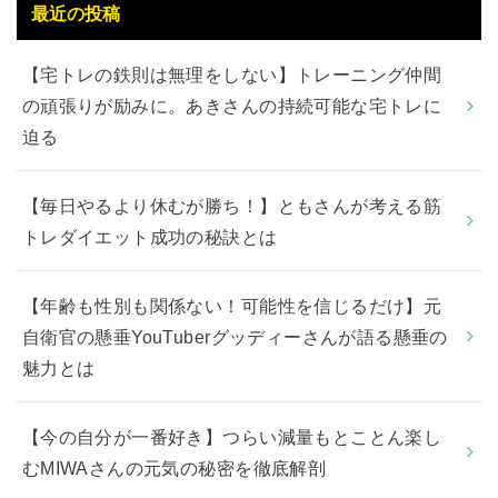
最近の投稿
【宅トレの鉄則は無理をしない】トレーニング仲間
の頑張りが励みに。あきさんの持続可能な宅トレに
迫る
【毎日やるより休むが勝ち！】ともさんが考える筋
トレダイエット成功の秘訣とは
【年齢も性別も関係ない！可能性を信じるだけ】元
自衛官の懸垂YouTuberグッディーさんが語る懸垂の
魅力とは
【今の自分が一番好き】つらい減量もとことん楽し
むMIWAさんの元気の秘密を徹底解剖