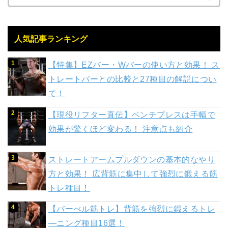
人気記事ランキング
【特集】EZバー・Wバーの使い方と効果！ ス
トレートバーとの比較と27種目の解説につい
て！
【現役リフター直伝】ベンチプレスは手幅で
効果が驚くほど変わる！ 注意点も紹介
ストレートアームプルダウンの基本的なやり
方と効果！ 広背筋に集中して強烈に鍛える筋
トレ種目！
【バーべル筋トレ】背筋を強烈に鍛えるトレ
―ニング種目16選！