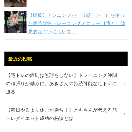
【腹筋】チンニングバー（懸垂バー）を使っ
た最強腹筋トレーニングメニュー11選と、効
果的なコツについて！
最近の投稿
【宅トレの鉄則は無理をしない】トレーニング仲間
の頑張りが励みに。あきさんの持続可能な宅トレに
迫る
【毎日やるより休むが勝ち！】ともさんが考える筋
トレダイエット成功の秘訣とは