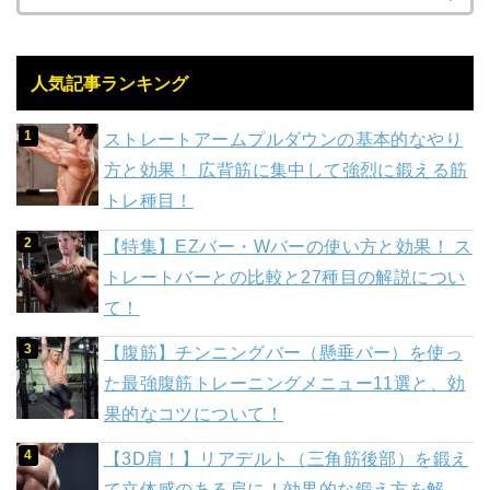
人気記事ランキング
ストレートアームプルダウンの基本的なやり
方と効果！ 広背筋に集中して強烈に鍛える筋
トレ種目！
【特集】EZバー・Wバーの使い方と効果！ ス
トレートバーとの比較と27種目の解説につい
て！
【腹筋】チンニングバー（懸垂バー）を使っ
た最強腹筋トレーニングメニュー11選と、効
果的なコツについて！
【3D肩！】リアデルト（三角筋後部）を鍛え
て立体感のある肩に！効果的な鍛え方を解