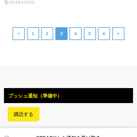
2023年3月22日
<
1
2
3
4
5
6
>
プッシュ通知（準備中）
購読する