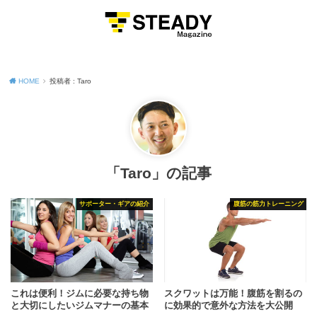
MENU
HOME
投稿者 : Taro
「Taro」の記事
サポーター・ギアの紹介
腹筋の筋力トレーニング
これは便利！ジムに必要な持ち物
スクワットは万能！腹筋を割るの
と大切にしたいジムマナーの基本
に効果的で意外な方法を大公開