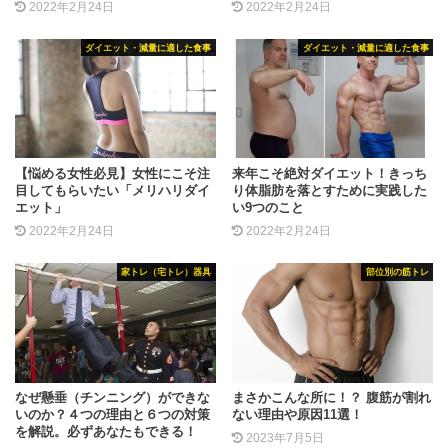
2022年2月24日
2022年2月24日
ダイエット・減量に適した食事
ダイエット・減量に適した食事
【悩める女性必見】女性にこそ注
来年こそ絶対ダイエット！きっち
目してもらいたい「メリハリダイ
り体脂肪を落とすために実践した
エット」
い9つのこと
2022年2月24日
2022年2月24日
家トレ（宅トレ）器具
部位別の筋トレ
なぜ懸垂（チンニング）ができな
まさかこんな所に！？ 腹筋が割れ
いのか？４つの理由と６つの対策
ない理由や原因11選！
を解説。必ずあなたもできる！
2023年7月5日