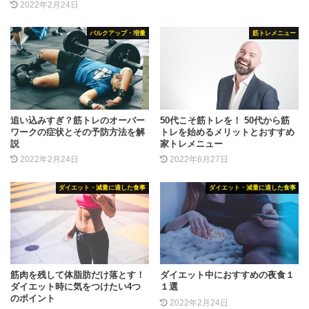
2022年2月24日
バルクアップ・増量
筋トレメニュー
追い込みすぎ？筋トレのオーバー
50代こそ筋トレを！ 50代から筋
ワークの症状とその予防方法を解
トレを始めるメリットとおすすめ
説
家トレメニュー
2022年2月24日
2022年6月27日
ダイエット・減量に適した食事
ダイエット・減量に適した食事
筋肉を残して体脂肪だけ落とす！
ダイエット中におすすめの夜食１
ダイエット時に気をつけたい4つ
１選
のポイント
2022年2月24日