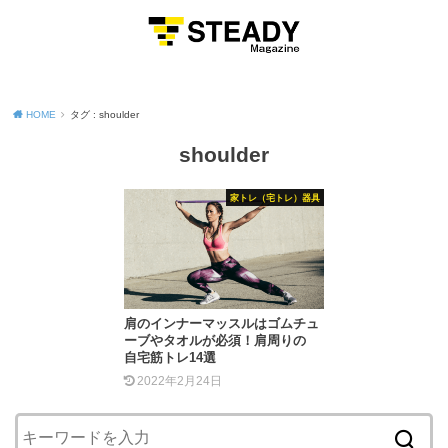
MENU
HOME
タグ : shoulder
shoulder
家トレ（宅トレ）器具
肩のインナーマッスルはゴムチュ
ーブやタオルが必須！肩周りの
自宅筋トレ14選
2022年2月24日