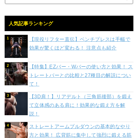
人気記事ランキング
【現役リフター直伝】ベンチプレスは手幅で
効果が驚くほど変わる！ 注意点も紹介
【特集】EZバー・Wバーの使い方と効果！ ス
トレートバーとの比較と27種目の解説につい
て！
【3D肩！】リアデルト（三角筋後部）を鍛え
て立体感のある肩に！効果的な鍛え方を解
説！
ストレートアームプルダウンの基本的なやり
方と効果！ 広背筋に集中して強烈に鍛える筋