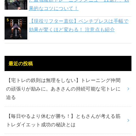
果的なコツについて！
【現役リフター直伝】ベンチプレスは手幅で
効果が驚くほど変わる！ 注意点も紹介
最近の投稿
【宅トレの鉄則は無理をしない】トレーニング仲間
の頑張りが励みに。あきさんの持続可能な宅トレに
迫る
【毎日やるより休むが勝ち！】ともさんが考える筋
トレダイエット成功の秘訣とは