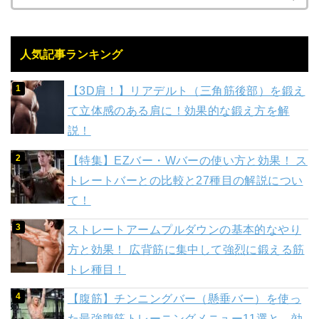
人気記事ランキング
【3D肩！】リアデルト（三角筋後部）を鍛え
て立体感のある肩に！効果的な鍛え方を解
説！
【特集】EZバー・Wバーの使い方と効果！ ス
トレートバーとの比較と27種目の解説につい
て！
ストレートアームプルダウンの基本的なやり
方と効果！ 広背筋に集中して強烈に鍛える筋
トレ種目！
【腹筋】チンニングバー（懸垂バー）を使っ
た最強腹筋トレーニングメニュー11選と、効