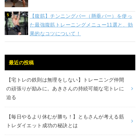
【腹筋】チンニングバー（懸垂バー）を使っ
た最強腹筋トレーニングメニュー11選と、効
果的なコツについて！
最近の投稿
【宅トレの鉄則は無理をしない】トレーニング仲間
の頑張りが励みに。あきさんの持続可能な宅トレに
迫る
【毎日やるより休むが勝ち！】ともさんが考える筋
トレダイエット成功の秘訣とは