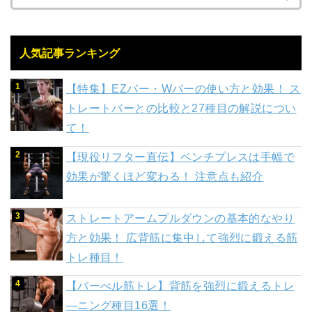
人気記事ランキング
【特集】EZバー・Wバーの使い方と効果！ ス
トレートバーとの比較と27種目の解説につい
て！
【現役リフター直伝】ベンチプレスは手幅で
効果が驚くほど変わる！ 注意点も紹介
ストレートアームプルダウンの基本的なやり
方と効果！ 広背筋に集中して強烈に鍛える筋
トレ種目！
【バーべル筋トレ】背筋を強烈に鍛えるトレ
―ニング種目16選！